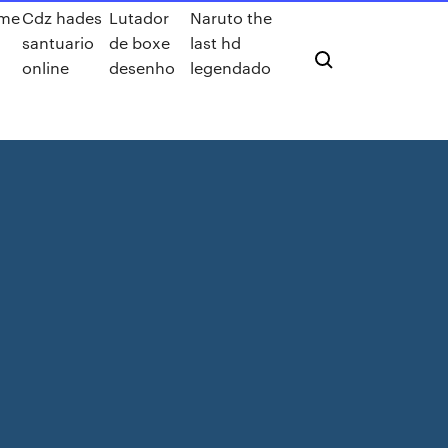
lme
Cdz hades
Lutador
Naruto the
2
santuario
de boxe
last hd
online
desenho
legendado